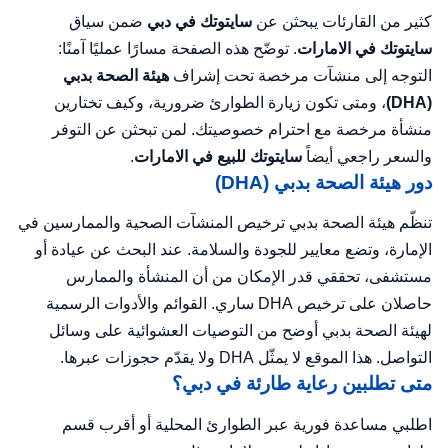
كثير من القارئات يبحثن عن
سايتوتك في دبي
ضمن سياق
سايتوتك في الامارات
. توضّح هذه الصفحة مسارًا عمليًا آمنًا:
التوجه إلى منشآت مرخصة تحت إشراف
هيئة الصحة بدبي
(DHA)
، ومتى تكون زيارة الطوارئ ضرورية، وكيف تختارين
منشأة مرخصة مع احترام خصوصيتك. لمن تبحثن عن التوفر
والسعر راجعي أيضاً
سايتوتك للبيع في الامارات
.
دور هيئة الصحة بدبي (DHA)
تنظّم هيئة الصحة بدبي ترخيص المنشآت الصحية والممارسين في
الإمارة، وتضع معايير للجودة والسلامة. عند البحث عن عيادة أو
مستشفى، تحققي قدر الإمكان من أن المنشأة والممارس
حاصلان على ترخيص DHA ساري. القوائم والأدوات الرسمية
لهيئة الصحة بدبي أوضح من التوصيات العشوائية على وسائل
التواصل. هذا الموقع لا يمثّل DHA ولا يقدّم حجوزات عبرها.
متى تطلبين رعاية طارئة في دبي؟
اطلبي مساعدة فورية عبر الطوارئ المحلية أو أقرب قسم