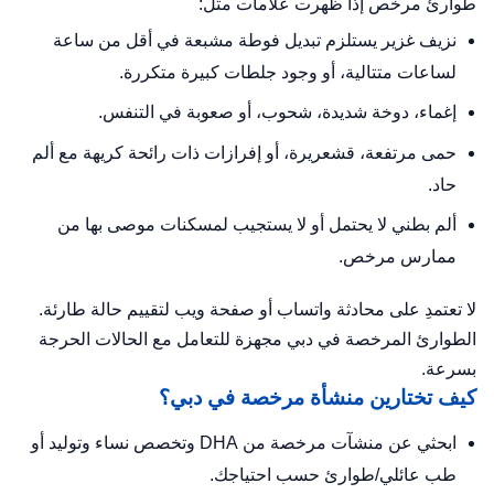
طوارئ مرخص إذا ظهرت علامات مثل:
نزيف غزير يستلزم تبديل فوطة مشبعة في أقل من ساعة
لساعات متتالية، أو وجود جلطات كبيرة متكررة.
إغماء، دوخة شديدة، شحوب، أو صعوبة في التنفس.
حمى مرتفعة، قشعريرة، أو إفرازات ذات رائحة كريهة مع ألم
حاد.
ألم بطني لا يحتمل أو لا يستجيب لمسكنات موصى بها من
ممارس مرخص.
لا تعتمدِ على محادثة واتساب أو صفحة ويب لتقييم حالة طارئة.
الطوارئ المرخصة في دبي مجهزة للتعامل مع الحالات الحرجة
بسرعة.
كيف تختارين منشأة مرخصة في دبي؟
ابحثي عن منشآت مرخصة من DHA وتخصص نساء وتوليد أو
طب عائلي/طوارئ حسب احتياجك.