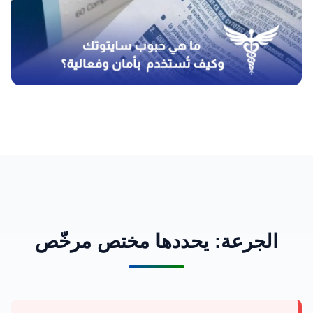
الجرعة: يحددها مختص مرخّص