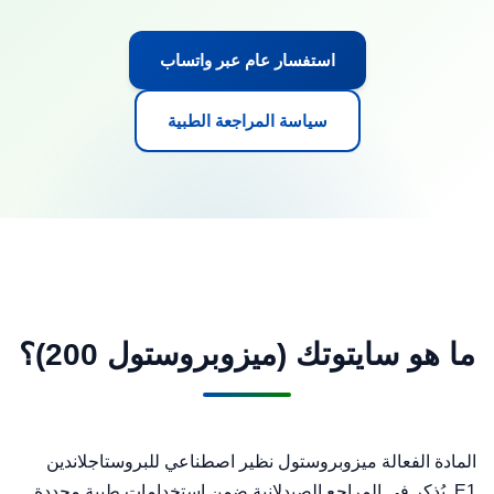
استفسار عام عبر واتساب
سياسة المراجعة الطبية
ما هو سايتوتك (ميزوبروستول 200)؟
المادة الفعالة ميزوبروستول نظير اصطناعي للبروستاجلاندين
E1. يُذكر في المراجع الصيدلانية ضمن استخدامات طبية محددة