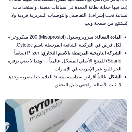
(بما فيها حماية بطانة المعدة في سياقات معينة، واستخدامات
نسائية تحت إشراف). التفاصيل والتوصيات السريرية فردية ولا
تُستنتج من صفحة ويب.
المادة الفعالة:
ميزوبروستول (Misoprostol) 200 ميكروغرام
لكل قرص في التركيبة الشائعة المرتبطة باسم Cytotec.
الشركة التاريخية المرتبطة بالاسم التجاري:
Pfizer (سابقاً
Searle) للمنتج الأصلي المسجّل عالمياً — وهذا لا يعني توفره
الحر للبيع عبر الإنترنت في الإمارات.
الشكل:
غالباً أقراص سداسية بيضاء؛ العلامات البصرية وحدها
لا تثبت الأصالة. راجعي
دليل التحقق
.