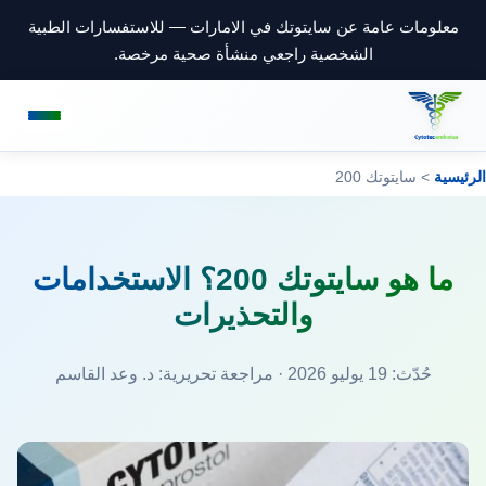
معلومات عامة عن سايتوتك في الامارات — للاستفسارات الطبية
الشخصية راجعي منشأة صحية مرخصة.
الرئيسية
> سايتوتك 200
ما هو سايتوتك 200؟ الاستخدامات
والتحذيرات
حُدّث: 19 يوليو 2026 · مراجعة تحريرية:
د. وعد القاسم