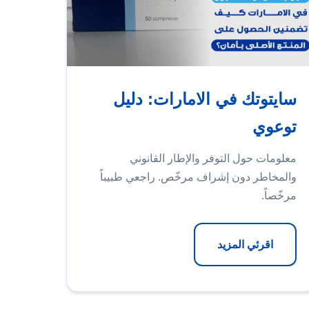
سايتوتك في الامارات: دليل
توعوي
معلومات حول التوفر والإطار القانوني
والمخاطر دون إشراف مرخّص. راجعي طبيباً
مرخّصاً.
اقرئي المزيد