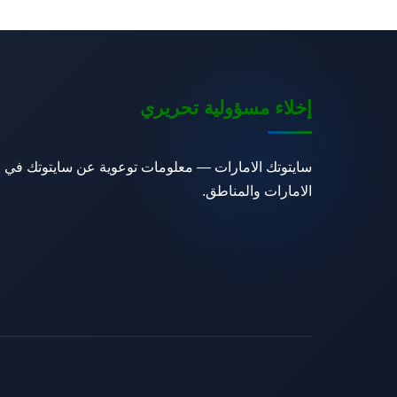
إخلاء مسؤولية تحريري
سايتوتك الامارات — معلومات توعوية عن سايتوتك في
الامارات والمناطق.