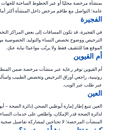
بمنشأة مرخصة محليًا أو عبر الخطوط الساخنة للجها
عامة؛ التواصل مع طاقم مرخص داخل المنشأة أكثر أمانً
الفجيرة
في الفجيرة، قد تكون المسافات إلى بعض المراكز ال
الترخيص ووضوح تخصص النساء والتوليد. الخصوصية مهم
الموقع هنا للتثقيف فقط ولا يرتّب مواعيدًا نيابة عنكِ.
أم القيوين
أم القيوين توفر رعاية عبر منشآت مرخصة ضمن المنظومة 
روتينية، راجعي أوراق الترخيص وتخصص الطبيب واسأل
عبر طلب عبر الويب.
العين
العين تتبع إطار إمارة أبوظبي الصحي (دائرة الصحة – أ
لدائرة الصحة قدر الإمكان، واطلعي على خدمات النساء و
المنشآت المرخصة؛ لا تحتاجين لمشاركة تفاصيل صحية 