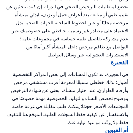
تخضع لمتطلبات الترخيص الصحي في الدولة. إن كنتِ تبحثين عن
تقييم طبي أو متابعة بعد أعراض حمل أو نزيف، ابدئي بمنشأة
مرخصة محليًا أو عبر الخطوط الساخنة للجهات الصحية بدل
الاعتماد على مصادر غير رسمية. حافظي على خصوصيتك عبر
عدم مشاركة تفاصيل طبية حساسة في مجموعات عامة؛
التواصل مع طاقم مرخص داخل المنشأة أكثر أمانًا من
الاستشارات العشوائية عبر وسائل التواصل.
الفجيرة
في الفجيرة، قد تكون المسافات إلى بعض المراكز التخصصية
أطول؛ لذلك خططي مسبقًا لمعرفة أقرب مستشفى مرخص
وأرقام الطوارئ. عند اختيار منشأة، ابحثي عن شهادة الترخيص
ووضوح تخصص النساء والتوليد. الخصوصية مهمة خصوصًا في
المجتمعات الأصغر حجمًا: يمكنكِ طلب مقابلة في غرفة خاصة
والاستفسار عن كيفية حفظ السجلات الطبية. الموقع هنا للتثقيف
فقط ولا يرتّب مواعيدًا نيابة عنكِ.
أم القيوين