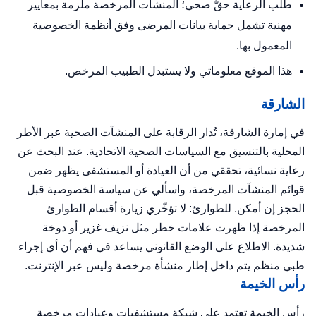
طلب الرعاية حقٌّ صحي؛ المنشآت المرخصة ملزمة بمعايير
مهنية تشمل حماية بيانات المرضى وفق أنظمة الخصوصية
المعمول بها.
هذا الموقع معلوماتي ولا يستبدل الطبيب المرخص.
الشارقة
في إمارة الشارقة، تُدار الرقابة على المنشآت الصحية عبر الأطر
المحلية بالتنسيق مع السياسات الصحية الاتحادية. عند البحث عن
رعاية نسائية، تحققي من أن العيادة أو المستشفى يظهر ضمن
قوائم المنشآت المرخصة، واسألي عن سياسة الخصوصية قبل
الحجز إن أمكن. للطوارئ: لا تؤخّري زيارة أقسام الطوارئ
المرخصة إذا ظهرت علامات خطر مثل نزيف غزير أو دوخة
شديدة. الاطلاع على
الوضع القانوني
يساعد في فهم أن أي إجراء
طبي منظم يتم داخل إطار منشأة مرخصة وليس عبر الإنترنت.
رأس الخيمة
رأس الخيمة تعتمد على شبكة مستشفيات وعيادات مرخصة