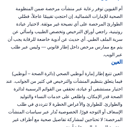
أم القيوين توفر رعاية عبر منشآت مرخصة ضمن المنظومة
الصحية للإمارات الشمالية. إن احتجتِ تقييمًا عاجلاً، فضّلي
الطوارئ المرخصة على أي نصيحة غير موثقة. لاختيار عيادة
روتينية، راجعي أوراق الترخيص وتخصص الطبيب واسألي عن
سرية الملف الطبي. أي حديث عن أدوية خاضعة للرقابة يجب أن
يتم مع ممارس مرخص داخل إطار قانوني — وليس عبر طلب
عبر الويب.
العين
العين تتبع إطار إمارة أبوظبي الصحي (دائرة الصحة – أبوظبي)
فيما يتعلق بتنظيم المنشآت والترخيص في كثير من الجوانب. عند
اختيار مستشفى أو عيادة، تحققي من القوائم الرسمية لدائرة
الصحة قدر الإمكان، واطلعي على خدمات النساء والتوليد
والطوارئ. للطوارئ والأعراض الخطرة لا تترددي في طلب
الإسعاف أو التوجه فورًا. الخصوصية تُدار عبر سياسات المنشآت
المرخصة؛ لا تحتاجين لمشاركة تفاصيل صحية مع أطراف غير